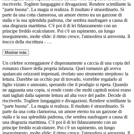
riscriverlo. Togliere lungaggini e divagazioni. Rendere scintillante la
"parte buona". La magia si realizza. Il risultato è straordinario. Si
parte da una cotta clamorosa, un amore eterno tra un garzone di
stalla e la sua splendida padrona, che sembra naufragare a causa di
una disgrazia marittima. C'è poi il di lei fidanzamento con un
principe freddo ecalcolatore. Poi c'è un rapimento, un lungo
inseguimento, molte sfide: il ritmo cresce, l'atmosfera si arroventa. Il
trucco della riscrittura - …
Mostrar más
Un celebre sceneggiatore è disperatamente a caccia di una copia del
romanzo chiave della propria infanzia. Quel romanzo gli aveva
spalancato orizzonti impensati, rivelato uno strumento strepitoso: la
lettura. Darebbe un occhio pur di trovarlo, vorrebbe regalarlo al
figlio viziato e annoiato, sperando che il prodigio si ripeta. Quando
ne agguanta una copia, si rende conto che molti capitoli noiosi erano
stati tagliati dalla sapiente lettura ad alta voce del padre. Decide di
riscriverlo. Togliere lungaggini e divagazioni. Rendere scintillante la
"parte buona". La magia si realizza. Il risultato è straordinario. Si
parte da una cotta clamorosa, un amore eterno tra un garzone di
stalla e la sua splendida padrona, che sembra naufragare a causa di
una disgrazia marittima. C'è poi il di lei fidanzamento con un
principe freddo ecalcolatore. Poi c'è un rapimento, un lungo
inseguimento, molte sfide: il ritmo cresce, l'atmosfera si arroventa. Il