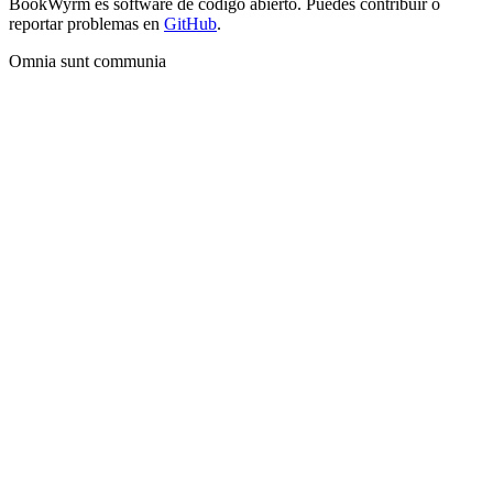
BookWyrm es software de código abierto. Puedes contribuir o
reportar problemas en
GitHub
.
Omnia sunt communia